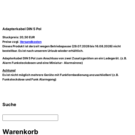
Adapterkabel DIN 5 Pol
Stuckpreis:
20,50
EUR
Preise zzgl.
Versandkosten
Dieses Produkt ist derzeit wegen Betriebspause (29.07.2026 bis 16.08.2026) nicht
bestellbar. Es ist nach unserem Urlaub wieder erhältlich.
Adapterkabel DIN 5 Pol zum Anschluss von zwei Zusatzgeräten an ein Ladegerät. (z.B.
Alarm Funksteckdosen und eine Miniatur- Alarmsirene)
Achtung!
Es ist nicht möglich mehrere Geräte mit Funkfernbedienung anzuschließen! (z.B.
Funksteckdose und Funk Alarmgong)
Suche
Warenkorb